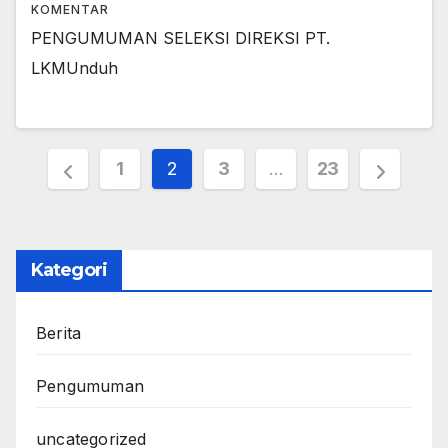
KOMENTAR
PENGUMUMAN SELEKSI DIREKSI PT.
LKMUnduh
Paginasi
1
2
3
…
23
pos
Kategori
Berita
Pengumuman
uncategorized