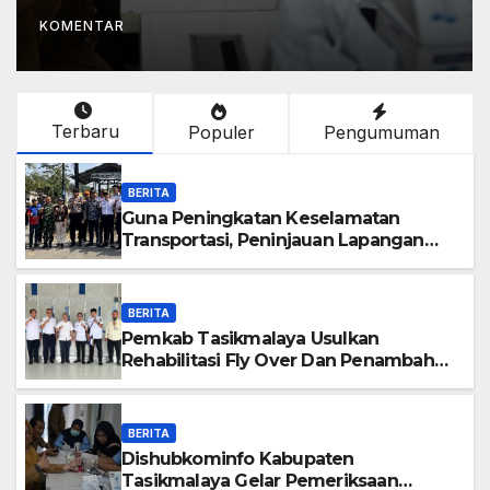
Para Pegawai
KOMENTAR
Terbaru
Populer
Pengumuman
BERITA
Guna Peningkatan Keselamatan
Transportasi, Peninjauan Lapangan
Perlintasan Kereta Api Di Wilayah
Tasikmalaya
BERITA
Pemkab Tasikmalaya Usulkan
Rehabilitasi Fly Over Dan Penambahan
Layanan Kereta Api Di Rajapolah
BERITA
Dishubkominfo Kabupaten
Tasikmalaya Gelar Pemeriksaan