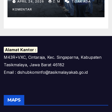
APRIL 24, 2026
C. M
TIDAK ADA
Lingkungan Kerja Yang Sehat
KOMENTAR
Alamat Kantor :
M43R+VXC, Cintaraja, Kec. Singaparna, Kabupaten
Tasikmalaya, Jawa Barat 46182
Email : dishubkominfo@tasikmalayakab.go.id
MAPS