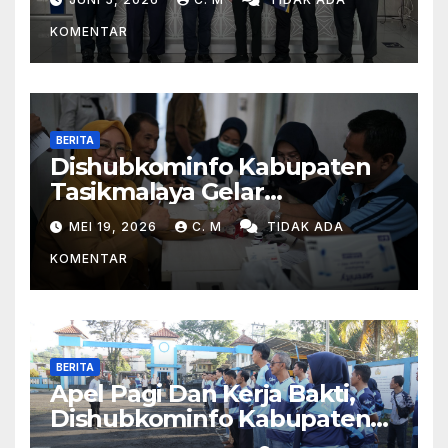
Kereta Api Di Rajapolah
KOMENTAR
BERITA
Dishubkominfo Kabupaten
Tasikmalaya Gelar
Pemeriksaan Kesehatan Bagi
MEI 19, 2026
C. M
TIDAK ADA
Para Pegawai
KOMENTAR
BERITA
Apel Pagi Dan Kerja Bakti,
Dishubkominfo Kabupaten
Tasikmalaya Ciptakan