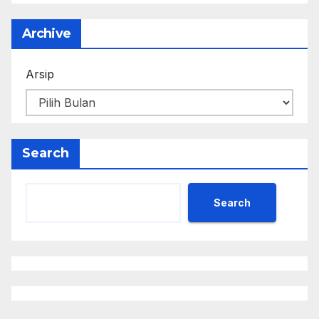
Archive
Arsip
Search
Search