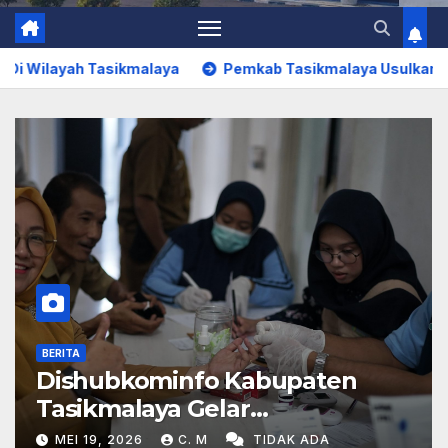
 Tasikmalaya
Pemkab Tasikmalaya Usulkan Rehabilitasi F
BERITA
Dishubkominfo Kabupaten
Tasikmalaya Gelar
Pemeriksaan Kesehatan Bagi
MEI 19, 2026
C. M
TIDAK ADA