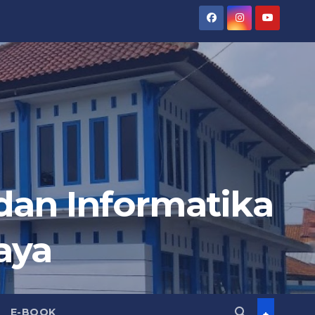
an Informatika
aya
E-BOOK