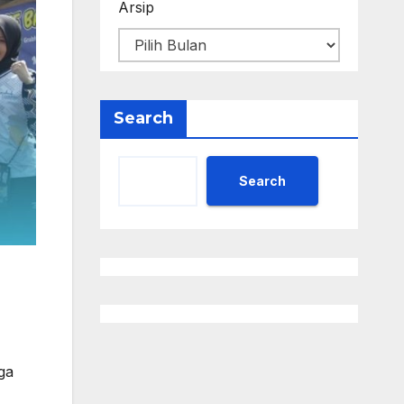
Arsip
Search
Search
ga