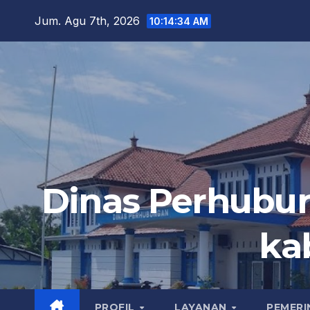
Skip
Jum. Agu 7th, 2026
10:14:36 AM
to
content
Dinas Perhubu
ka
PROFIL
LAYANAN
PEMER