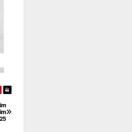
dim
dim
025