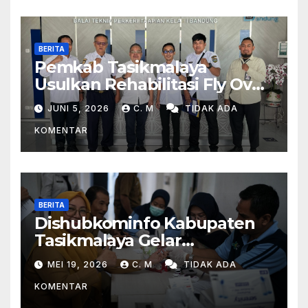
BERITA
Pemkab Tasikmalaya
Usulkan Rehabilitasi Fly Over
Dan Penambahan Layanan
JUNI 5, 2026
C. M
TIDAK ADA
Kereta Api Di Rajapolah
KOMENTAR
BERITA
Dishubkominfo Kabupaten
Tasikmalaya Gelar
Pemeriksaan Kesehatan Bagi
MEI 19, 2026
C. M
TIDAK ADA
Para Pegawai
KOMENTAR