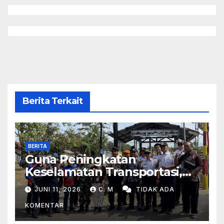
Berita Terkait
BERITA
Guna Peningkatan
Keselamatan Transportasi,
Peninjauan Lapangan
JUNI 11, 2026
C. M
TIDAK ADA
Perlintasan Kereta Api Di
KOMENTAR
Wilayah Tasikmalaya