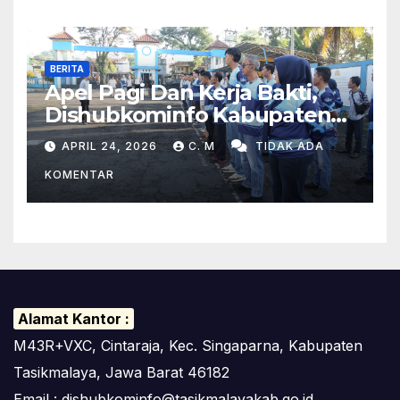
BERITA
Apel Pagi Dan Kerja Bakti,
Dishubkominfo Kabupaten
Tasikmalaya Ciptakan
APRIL 24, 2026
C. M
TIDAK ADA
Lingkungan Kerja Yang Sehat
KOMENTAR
Alamat Kantor :
M43R+VXC, Cintaraja, Kec. Singaparna, Kabupaten
Tasikmalaya, Jawa Barat 46182
Email : dishubkominfo@tasikmalayakab.go.id