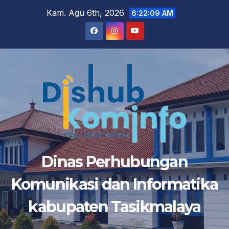
Skip
Kam. Agu 6th, 2026
6:22:09 AM
to
content
Dinas Perhubungan
Komunikasi dan Informatika
kabupaten Tasikmalaya