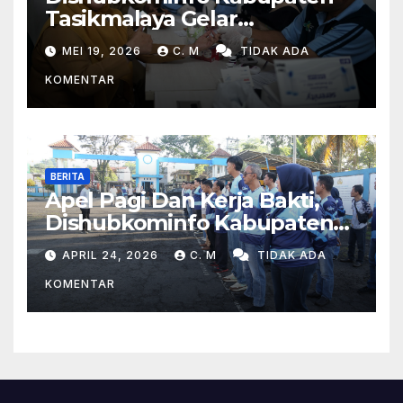
Tasikmalaya Gelar
Pemeriksaan Kesehatan Bagi
MEI 19, 2026
C. M
TIDAK ADA
Para Pegawai
KOMENTAR
BERITA
Apel Pagi Dan Kerja Bakti,
Dishubkominfo Kabupaten
Tasikmalaya Ciptakan
APRIL 24, 2026
C. M
TIDAK ADA
Lingkungan Kerja Yang Sehat
KOMENTAR