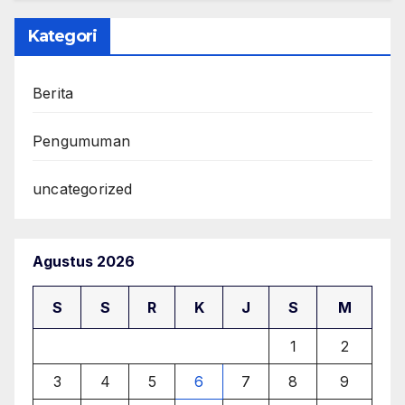
Kategori
Berita
Pengumuman
uncategorized
Agustus 2026
S
S
R
K
J
S
M
1
2
3
4
5
6
7
8
9