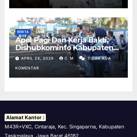
BERITA
Apel Pagi Dan Kerja Bakti,
Dishubkominfo Kabupaten
Tasikmalaya Ciptakan
APRIL 24, 2026
C. M
TIDAK ADA
Lingkungan Kerja Yang Sehat
KOMENTAR
Alamat Kantor :
M43R+VXC, Cintaraja, Kec. Singaparna, Kabupaten
Tasikmalaya, Jawa Barat 46182