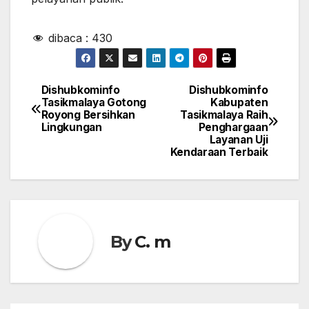
dibaca :
430
Dishubkominfo
Dishubkominfo
Navigasi
Tasikmalaya Gotong
Kabupaten
Royong Bersihkan
Tasikmalaya Raih
pos
Lingkungan
Penghargaan
Layanan Uji
Kendaraan Terbaik
By
C. m