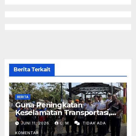
Berita Terkait
BERITA
Guna Peningkatan
Keselamatan Transportasi,
Peninjauan Lapangan
JUNI 11, 2026
C. M
TIDAK ADA
Perlintasan Kereta Api Di
KOMENTAR
Wilayah Tasikmalaya