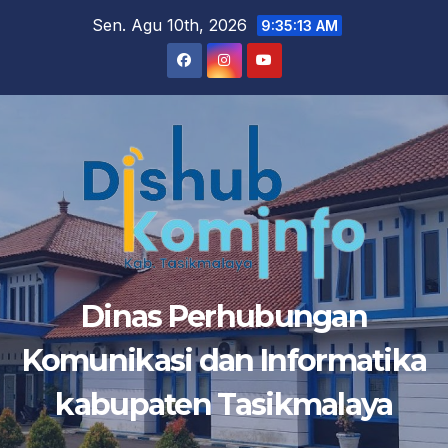
Skip
Sen. Agu 10th, 2026
9:35:14 AM
to
content
Dinas Perhubungan
Komunikasi dan Informatika
kabupaten Tasikmalaya