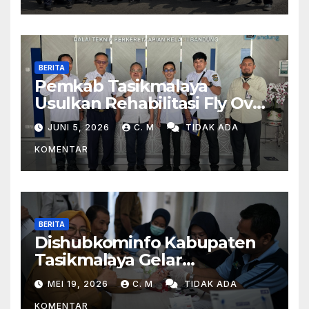
BERITA
Pemkab Tasikmalaya
Usulkan Rehabilitasi Fly Over
Dan Penambahan Layanan
JUNI 5, 2026
C. M
TIDAK ADA
Kereta Api Di Rajapolah
KOMENTAR
BERITA
Dishubkominfo Kabupaten
Tasikmalaya Gelar
Pemeriksaan Kesehatan Bagi
MEI 19, 2026
C. M
TIDAK ADA
Para Pegawai
KOMENTAR