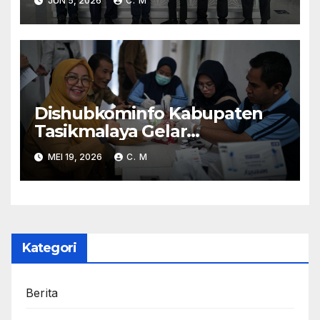
JUN 5, 2026
C. M
Kereta Api Di Rajapolah
Dishubkominfo Kabupaten
Tasikmalaya Gelar
Pemeriksaan Kesehatan Bagi
MEI 19, 2026
C. M
Para Pegawai
Kategori
Berita