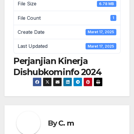
File Size
6.78 MB
File Count
1
Create Date
Maret 17, 2025
Last Updated
Maret 17, 2025
Perjanjian Kinerja
Dishubkominfo 2024
By
C. m