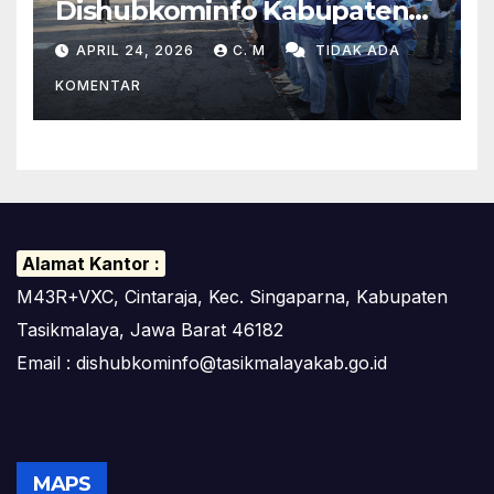
Dishubkominfo Kabupaten
Tasikmalaya Ciptakan
APRIL 24, 2026
C. M
TIDAK ADA
Lingkungan Kerja Yang Sehat
KOMENTAR
Alamat Kantor :
M43R+VXC, Cintaraja, Kec. Singaparna, Kabupaten
Tasikmalaya, Jawa Barat 46182
Email : dishubkominfo@tasikmalayakab.go.id
MAPS