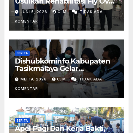
Usulkan Rehabilitasi Fly Over
Dan Penambahan Layanan
JUNI 5, 2026
C. M
TIDAK ADA
Kereta Api Di Rajapolah
KOMENTAR
BERITA
Dishubkominfo Kabupaten
Tasikmalaya Gelar
Pemeriksaan Kesehatan Bagi
MEI 19, 2026
C. M
TIDAK ADA
Para Pegawai
KOMENTAR
BERITA
Apel Pagi Dan Kerja Bakti,