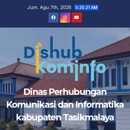
Skip
Jum. Agu 7th, 2026
5:25:21 AM
to
content
Dinas Perhubungan
Komunikasi dan Informatika
kabupaten Tasikmalaya