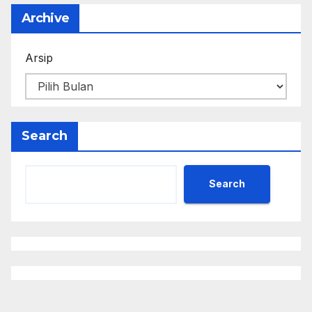
Archive
Arsip
Search
Search