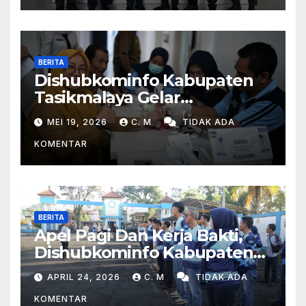
BERITA
Dishubkominfo Kabupaten
Tasikmalaya Gelar
Pemeriksaan Kesehatan Bagi
MEI 19, 2026
C. M
TIDAK ADA
Para Pegawai
KOMENTAR
BERITA
Apel Pagi Dan Kerja Bakti,
Dishubkominfo Kabupaten
Tasikmalaya Ciptakan
APRIL 24, 2026
C. M
TIDAK ADA
Lingkungan Kerja Yang Sehat
KOMENTAR