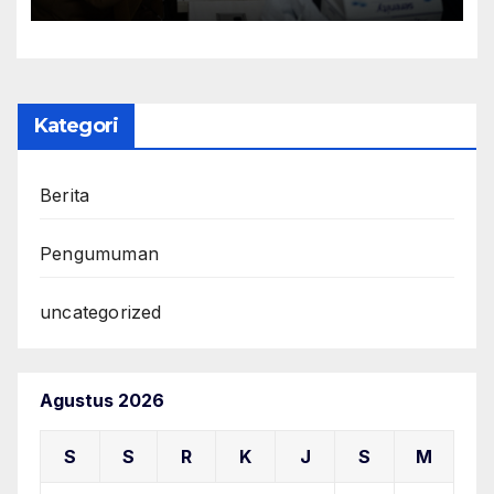
Para Pegawai
Kategori
Berita
Pengumuman
uncategorized
Agustus 2026
S
S
R
K
J
S
M