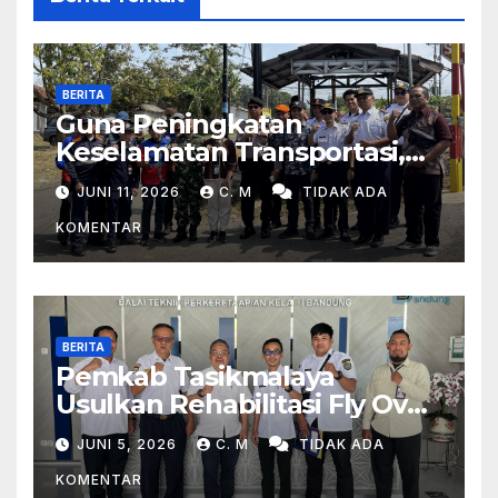
BERITA
Guna Peningkatan
Keselamatan Transportasi,
Peninjauan Lapangan
JUNI 11, 2026
C. M
TIDAK ADA
Perlintasan Kereta Api Di
KOMENTAR
Wilayah Tasikmalaya
BERITA
Pemkab Tasikmalaya
Usulkan Rehabilitasi Fly Over
Dan Penambahan Layanan
JUNI 5, 2026
C. M
TIDAK ADA
Kereta Api Di Rajapolah
KOMENTAR