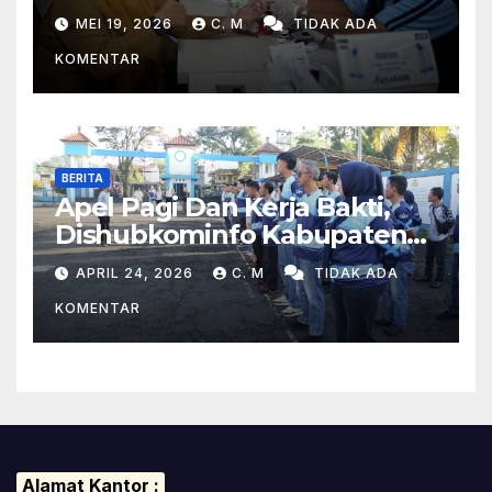
Pemeriksaan Kesehatan Bagi
MEI 19, 2026
C. M
TIDAK ADA
Para Pegawai
KOMENTAR
BERITA
Apel Pagi Dan Kerja Bakti,
Dishubkominfo Kabupaten
Tasikmalaya Ciptakan
APRIL 24, 2026
C. M
TIDAK ADA
Lingkungan Kerja Yang Sehat
KOMENTAR
Alamat Kantor :