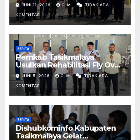
Peninjauan Lapangan
JUNI 11, 2026
C. M
TIDAK ADA
Perlintasan Kereta Api Di
KOMENTAR
Wilayah Tasikmalaya
BERITA
Pemkab Tasikmalaya
Usulkan Rehabilitasi Fly Over
Dan Penambahan Layanan
JUNI 5, 2026
C. M
TIDAK ADA
Kereta Api Di Rajapolah
KOMENTAR
BERITA
Dishubkominfo Kabupaten
Tasikmalaya Gelar