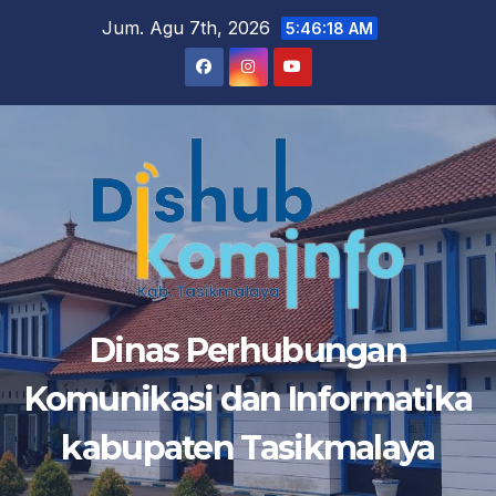
Skip
Jum. Agu 7th, 2026
5:46:19 AM
to
content
Dinas Perhubungan
Komunikasi dan Informatika
kabupaten Tasikmalaya