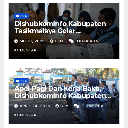
BERITA
Dishubkominfo Kabupaten
Tasikmalaya Gelar
Pemeriksaan Kesehatan Bagi
MEI 19, 2026
C. M
TIDAK ADA
Para Pegawai
KOMENTAR
BERITA
Apel Pagi Dan Kerja Bakti,
Dishubkominfo Kabupaten
Tasikmalaya Ciptakan
APRIL 24, 2026
C. M
TIDAK ADA
Lingkungan Kerja Yang Sehat
KOMENTAR