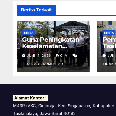
Berita Terkait
BERITA
BERITA
Guna Peningkatan
Pem
Keselamatan
Tas
Transportasi,
Usul
JUNI 11, 2026
C. M
JUNI
Peninjauan
Fly 
Lapangan
Pen
TIDAK ADA KOMENTAR
TIDAK
Perlintasan Kereta
Laya
Api Di Wilayah
Di R
Tasikmalaya
Alamat Kantor :
M43R+VXC, Cintaraja, Kec. Singaparna, Kabupaten
Tasikmalaya, Jawa Barat 46182