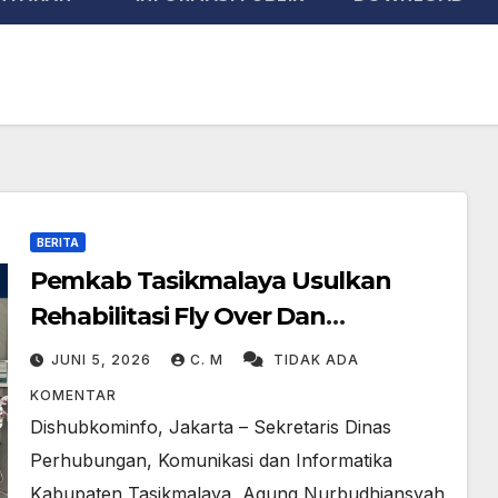
BERITA
Pemkab Tasikmalaya Usulkan
Rehabilitasi Fly Over Dan
Penambahan Layanan Kereta Api
JUNI 5, 2026
C. M
TIDAK ADA
Di Rajapolah
KOMENTAR
Dishubkominfo, Jakarta – Sekretaris Dinas
Perhubungan, Komunikasi dan Informatika
Kabupaten Tasikmalaya, Agung Nurbudhiansyah,