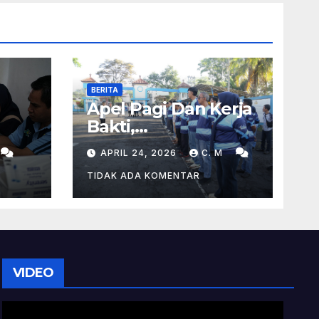
BERITA
Apel Pagi Dan Kerja
Bakti,
ar
Dishubkominfo
APRIL 24, 2026
C. M
Kabupaten
Tasikmalaya
TIDAK ADA KOMENTAR
Ciptakan
Lingkungan Kerja
Yang Sehat
VIDEO