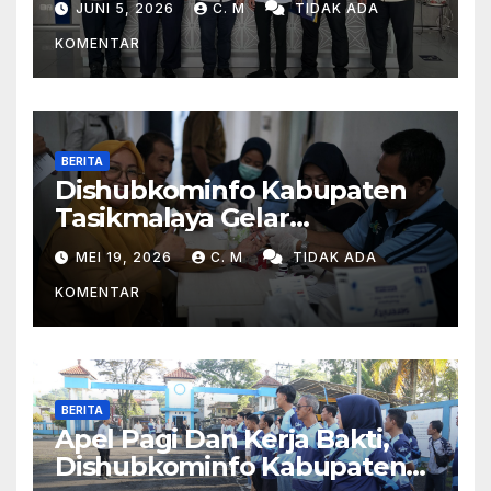
JUNI 5, 2026
C. M
TIDAK ADA
Kereta Api Di Rajapolah
KOMENTAR
BERITA
Dishubkominfo Kabupaten
Tasikmalaya Gelar
Pemeriksaan Kesehatan Bagi
MEI 19, 2026
C. M
TIDAK ADA
Para Pegawai
KOMENTAR
BERITA
Apel Pagi Dan Kerja Bakti,
Dishubkominfo Kabupaten