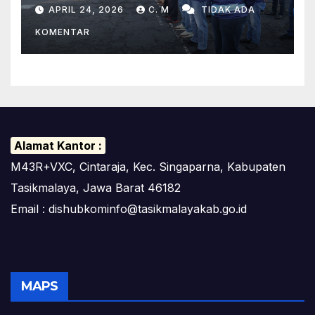
Tasikmalaya Ciptakan
APRIL 24, 2026
C. M
TIDAK ADA
Lingkungan Kerja Yang Sehat
KOMENTAR
Alamat Kantor :
M43R+VXC, Cintaraja, Kec. Singaparna, Kabupaten
Tasikmalaya, Jawa Barat 46182
Email : dishubkominfo@tasikmalayakab.go.id
MAPS