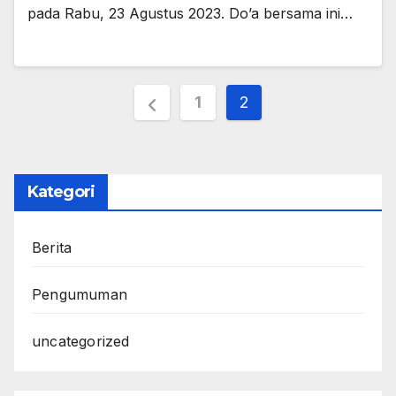
pada Rabu, 23 Agustus 2023. Do’a bersama ini…
Paginasi
1
2
pos
Kategori
Berita
Pengumuman
uncategorized