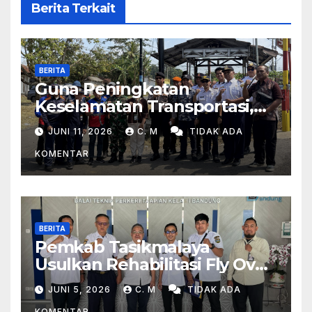
Berita Terkait
BERITA
Guna Peningkatan
Keselamatan Transportasi,
Peninjauan Lapangan
JUNI 11, 2026
C. M
TIDAK ADA
Perlintasan Kereta Api Di
KOMENTAR
Wilayah Tasikmalaya
BERITA
Pemkab Tasikmalaya
Usulkan Rehabilitasi Fly Over
Dan Penambahan Layanan
JUNI 5, 2026
C. M
TIDAK ADA
Kereta Api Di Rajapolah
KOMENTAR