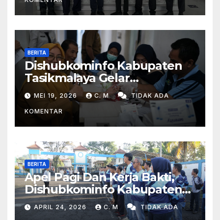
BERITA
Dishubkominfo Kabupaten
Tasikmalaya Gelar
Pemeriksaan Kesehatan Bagi
MEI 19, 2026
C. M
TIDAK ADA
Para Pegawai
KOMENTAR
BERITA
Apel Pagi Dan Kerja Bakti,
Dishubkominfo Kabupaten
Tasikmalaya Ciptakan
APRIL 24, 2026
C. M
TIDAK ADA
Lingkungan Kerja Yang Sehat