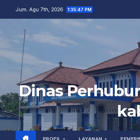
Skip
Jum. Agu 7th, 2026
1:35:48 PM
to
content
Dinas Perhubu
ka
PROFIL
LAYANAN
PEMER