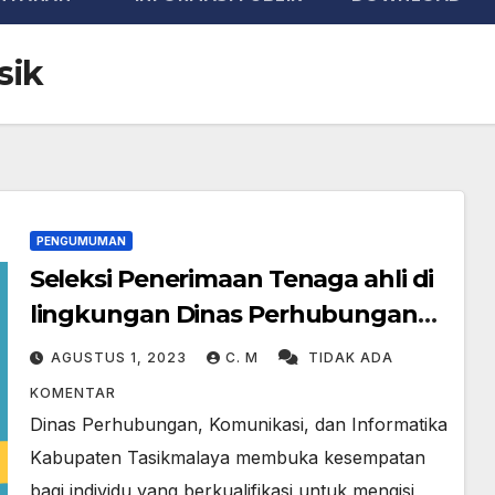
sik
PENGUMUMAN
Seleksi Penerimaan Tenaga ahli di
lingkungan Dinas Perhubungan
Komunikasi dan Informatika
AGUSTUS 1, 2023
C. M
TIDAK ADA
KOMENTAR
Dinas Perhubungan, Komunikasi, dan Informatika
Kabupaten Tasikmalaya membuka kesempatan
bagi individu yang berkualifikasi untuk mengisi